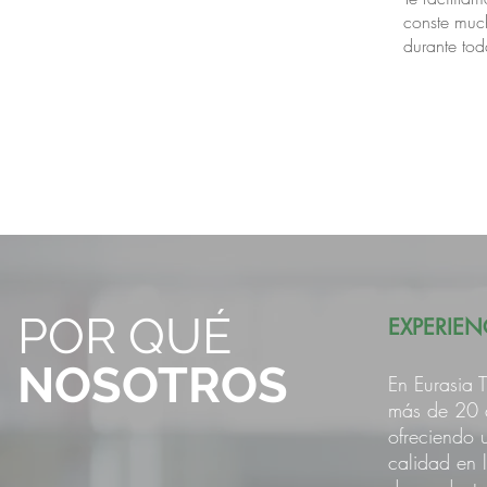
conste muc
durante tod
POR QUÉ
EXPERIEN
NOSOTROS
En Eurasia 
más de 20
ofreciendo 
calidad en 