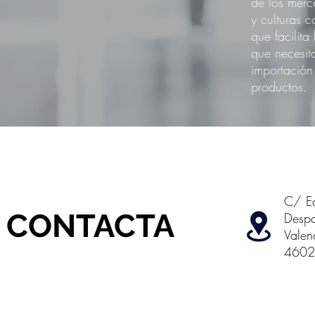
de los merc
y culturas c
que facilita
que necesit
importación
productos
C/ E
CONTACTA
Desp
Valen
4602