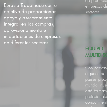
de producto
Eurasia Trade nace con el
empres
as de
objetivo de proporcionar
sectores.
apoyo y asesoramiento
integral en las compras,
aprovisionamiento e
importaciones de empresas
de diferentes sectores.
EQUIPO
MULTIDIS
Con persona
algunos de 
países prod
mundo, nue
está formad
profesional
conocimient